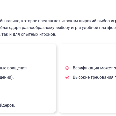
айн-казино, которое предлагает игрокам широкий выбор иг
ь благодаря разнообразному выбору игр и удобной платфор
 так и для опытных игроков.
Минусы:
ные вращения.
Верификация может за
щений).
Высокие требования 
.
йдеров.