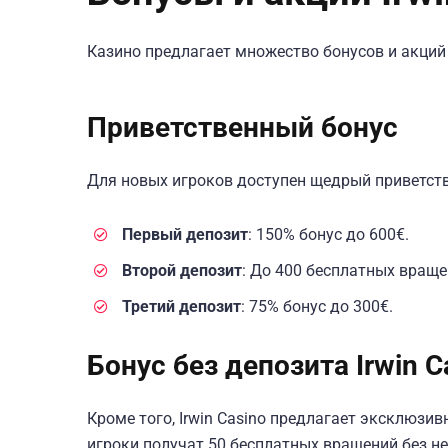
Казино предлагает множество бонусов и акций 
Приветственный бонус
Для новых игроков доступен щедрый приветст
Первый депозит
: 150% бонус до 600€.
Второй депозит
: До 400 бесплатных враще
Третий депозит
: 75% бонус до 300€.
Бонус без депозита Irwin C
Кроме того, Irwin Casino предлагает эксклюзи
игроки получат 50 бесплатных вращений без н