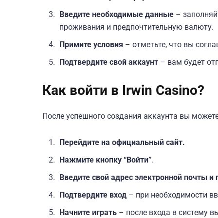
Введите необходимые данные
– заполняй
проживания и предпочтительную валюту.
Примите условия
– отметьте, что вы согла
Подтвердите свой аккаунт
– вам будет от
Как войти в Irwin Casino?
После успешного создания аккаунта вы может
Перейдите на официальный сайт.
Нажмите кнопку “Войти”
.
Введите свой адрес электронной почты и 
Подтвердите вход
– при необходимости вве
Начните играть
– после входа в систему в