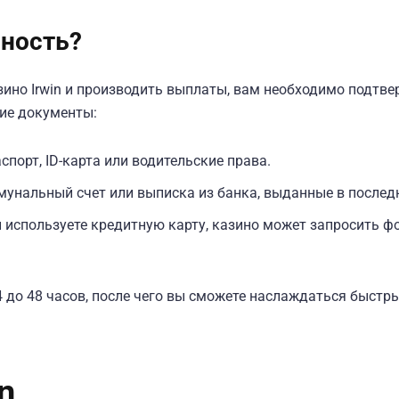
чность?
ино Irwin и производить выплаты, вам необходимо подтве
щие документы:
спорт, ID-карта или водительские права.
унальный счет или выписка из банка, выданные в последн
 используете кредитную карту, казино может запросить фо
 до 48 часов, после чего вы сможете наслаждаться быстр
n