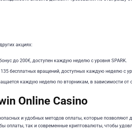
других акциях:
 бонус до 200€, доступен каждую неделю с уровня SPARK.
о 135 бесплатных вращений, доступных каждую неделю с у
ращается каждую неделю по вторникам, в зависимости от с
in Online Casino
зопасных и удобных методов оплаты, которые позволяют 
бы оплаты, так и современные криптовалюты, чтобы удовл