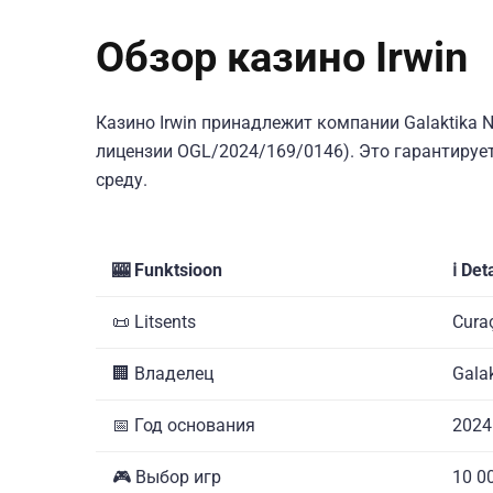
Обзор казино Irwin
Казино Irwin принадлежит компании Galaktika N
лицензии OGL/2024/169/0146). Это гарантируе
среду.
🎰 Funktsioon
ℹ️ Det
📜 Litsents
Cura
🏢 Владелец
Galak
📅 Год основания
2024
🎮 Выбор игр
10 0