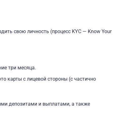
рдить свою личность (процесс KYC — Know Your
ие три месяца.
то карты с лицевой стороны (с частично
ыми депозитами и выплатами, а также