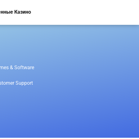
нные Казино
es & Software
tomer Support