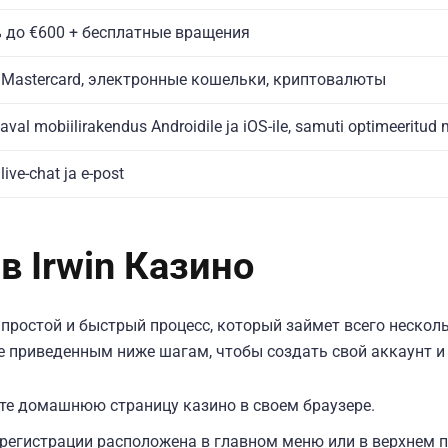
 до €600 + бесплатные вращения
, Mastercard, электронные кошельки, криптовалюты
val mobiilirakendus Androidile ja iOS-ile, samuti optimeeritud 
live-chat ja e-post
в Irwin Казино
о простой и быстрый процесс, который займет всего неско
е приведенным ниже шагам, чтобы создать свой аккаунт и 
те домашнюю страницу казино в своем браузере.
регистрации расположена в главном меню или в верхнем п