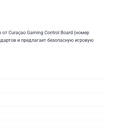
 от Curaçao Gaming Control Board (номер
ндартов и предлагает безопасную игровую