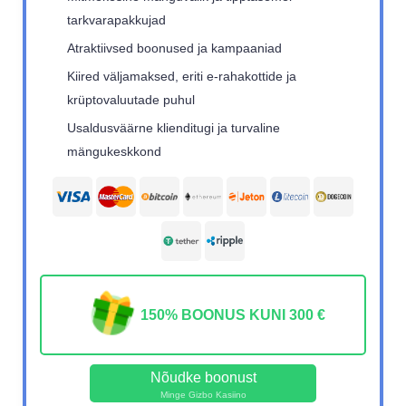
tarkvarapakkujad
Atraktiivsed boonused ja kampaaniad
Kiired väljamaksed, eriti e-rahakottide ja
krüptovaluutade puhul
Usaldusväärne klienditugi ja turvaline
mängukeskkond
150% BOONUS KUNI 300 €
Nõudke boonust
Minge Gizbo Kasiino