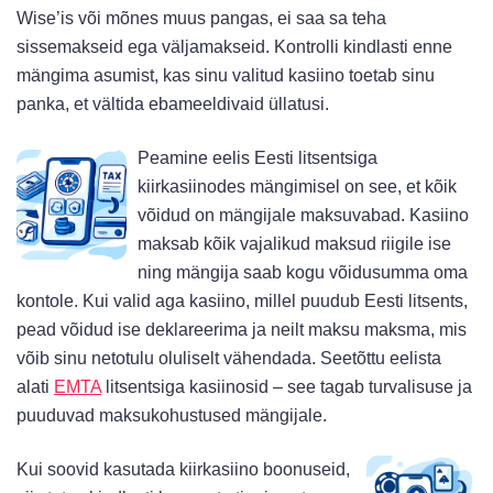
Wise’is või mõnes muus pangas, ei saa sa teha
sissemakseid ega väljamakseid. Kontrolli kindlasti enne
mängima asumist, kas sinu valitud kasiino toetab sinu
panka, et vältida ebameeldivaid üllatusi.
Peamine eelis Eesti litsentsiga
kiirkasiinodes mängimisel on see, et kõik
võidud on mängijale maksuvabad. Kasiino
maksab kõik vajalikud maksud riigile ise
ning mängija saab kogu võidusumma oma
kontole. Kui valid aga kasiino, millel puudub Eesti litsents,
pead võidud ise deklareerima ja neilt maksu maksma, mis
võib sinu netotulu oluliselt vähendada. Seetõttu eelista
alati
EMTA
litsentsiga kasiinosid – see tagab turvalisuse ja
puuduvad maksukohustused mängijale.
Kui soovid kasutada kiirkasiino boonuseid,