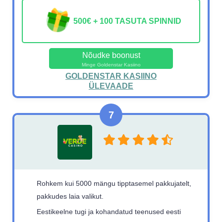
500€ + 100 TASUTA SPINNID
Nõudke boonust
Minge Goldenstar Kasiino
GOLDENSTAR KASIINO
ÜLEVAADE
Rohkem kui 5000 mängu tipptasemel pakkujatelt,
pakkudes laia valikut.
Eestikeelne tugi ja kohandatud teenused eesti