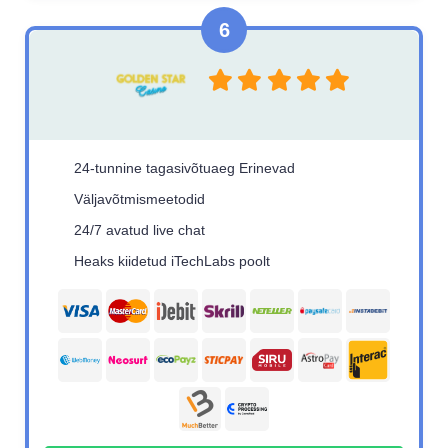
24-tunnine tagasivõtuaeg Erinevad
Väljavõtmismeetodid
24/7 avatud live chat
Heaks kiidetud iTechLabs poolt