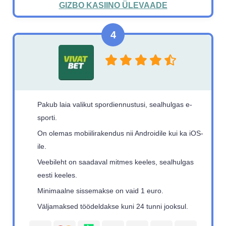
GIZBO KASIINO ÜLEVAADE
Pakub laia valikut spordiennustusi, sealhulgas e-
sporti.
On olemas mobiilirakendus nii Androidile kui ka iOS-
ile.
Veebileht on saadaval mitmes keeles, sealhulgas
eesti keeles.
Minimaalne sissemakse on vaid 1 euro.
Väljamaksed töödeldakse kuni 24 tunni jooksul.