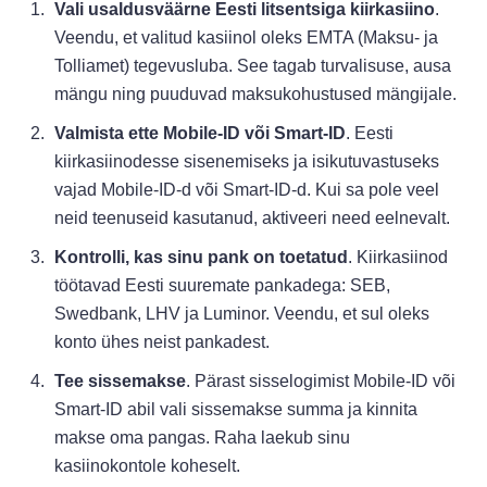
Vali usaldusväärne Eesti litsentsiga kiirkasiino
.
Veendu, et valitud kasiinol oleks EMTA (Maksu- ja
Tolliamet) tegevusluba. See tagab turvalisuse, ausa
mängu ning puuduvad maksukohustused mängijale.
Valmista ette Mobile-ID või Smart-ID
. Eesti
kiirkasiinodesse sisenemiseks ja isikutuvastuseks
vajad Mobile-ID-d või Smart-ID-d. Kui sa pole veel
neid teenuseid kasutanud, aktiveeri need eelnevalt.
Kontrolli, kas sinu pank on toetatud
. Kiirkasiinod
töötavad Eesti suuremate pankadega: SEB,
Swedbank, LHV ja Luminor. Veendu, et sul oleks
konto ühes neist pankadest.
Tee sissemakse
. Pärast sisselogimist Mobile-ID või
Smart-ID abil vali sissemakse summa ja kinnita
makse oma pangas. Raha laekub sinu
kasiinokontole koheselt.