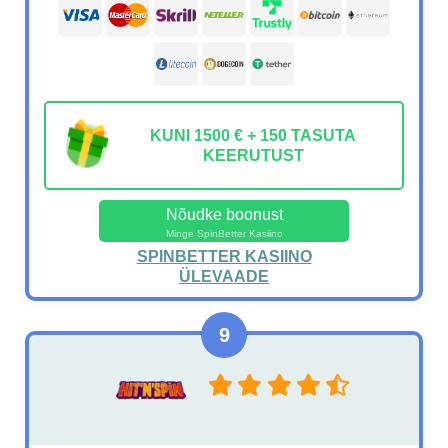
KUNI 1500 € + 150 TASUTA
KEERUTUST
Nõudke boonust
Minge SpinBetter Kasiino
SPINBETTER KASIINO
ÜLEVAADE