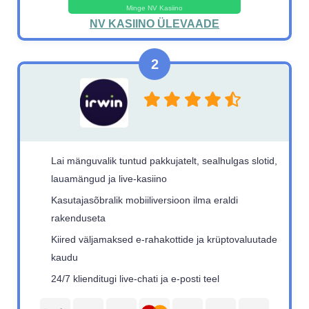
Minge NV Kasiino
NV KASIINO ÜLEVAADE
Lai mänguvalik tuntud pakkujatelt, sealhulgas slotid,
lauamängud ja live-kasiino
Kasutajasõbralik mobiiliversioon ilma eraldi
rakenduseta
Kiired väljamaksed e-rahakottide ja krüptovaluutade
kaudu
24/7 klienditugi live-chati ja e-posti teel