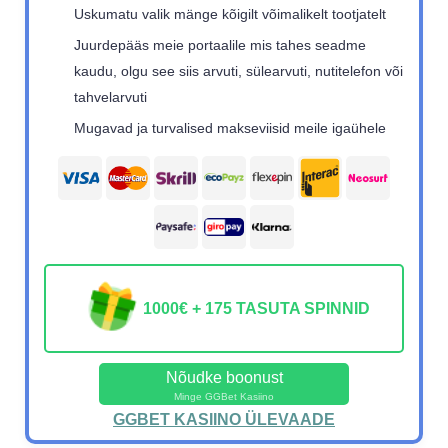
Uskumatu valik mänge kõigilt võimalikelt tootjatelt
Juurdepääs meie portaalile mis tahes seadme
kaudu, olgu see siis arvuti, sülearvuti, nutitelefon või
tahvelarvuti
Mugavad ja turvalised makseviisid meile igaühele
1000€ + 175 TASUTA SPINNID
Nõudke boonust
Minge GGBet Kasiino
GGBET KASIINO ÜLEVAADE