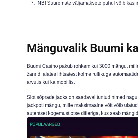
NB! Suuremate väljamaksete puhul võib kasiino
Mänguvalik Buumi ka
Buumi Casino pakub rohkem kui 3000 mängu, mille h
žanrid: alates lihtsatest kolme rullikuga automaatid
arvutis kui ka mobiilis.
Slotisõprade jaoks on saadaval tuntud nimed nag
jackpoti mängu, mille maksimaalne võit võib ulatu
autentset kogemust otse diileriga, kus saab mängida 