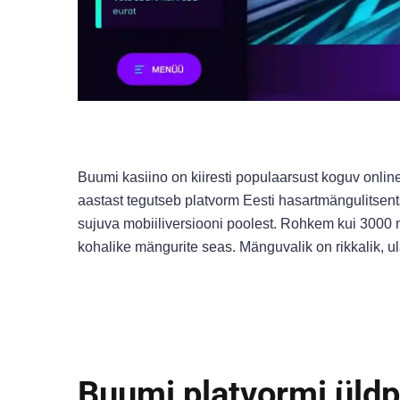
Buumi kasiino on kiiresti populaarsust koguv onlin
aastast tegutseb platvorm Eesti hasartmängulitsents
sujuva mobiiliversiooni poolest. Rohkem kui 3000 
kohalike mängurite seas. Mänguvalik on rikkalik, u
Buumi platvormi üldp