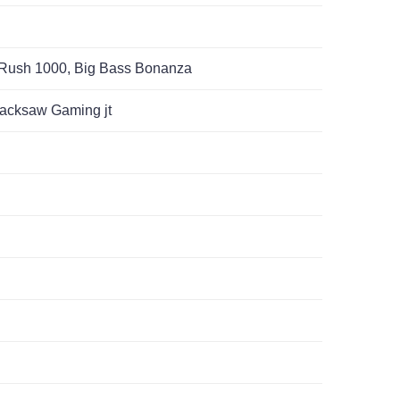
Rush 1000, Big Bass Bonanza
 Hacksaw Gaming jt