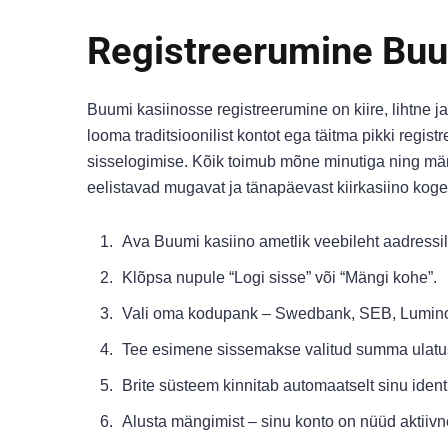
Registreerumine Buu
Buumi kasiinosse registreerumine on kiire, lihtne
looma traditsioonilist kontot ega täitma pikki regis
sisselogimise. Kõik toimub mõne minutiga ning mä
eelistavad mugavat ja tänapäevast kiirkasiino kog
Ava Buumi kasiino ametlik veebileht aadressi
Klõpsa nupule “Logi sisse” või “Mängi kohe”.
Vali oma kodupank – Swedbank, SEB, Lumino
Tee esimene sissemakse valitud summa ulatus
Brite süsteem kinnitab automaatselt sinu iden
Alusta mängimist – sinu konto on nüüd aktiivn