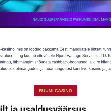
e-kasiino, mis on loodud pakkuma Eesti mängijatele lihtsat, tur
i alusel ning kuulub ettevõttele Njord Vantage Services LTD. Buu
mängu, läbimängimisnõudeta cashback-boonused ja kiire kliendit
latudes slotimängudest ja lauamängudest kuni live-kasiino ja ja
BUUMI CASINO
ilt ja usaldusväärsus