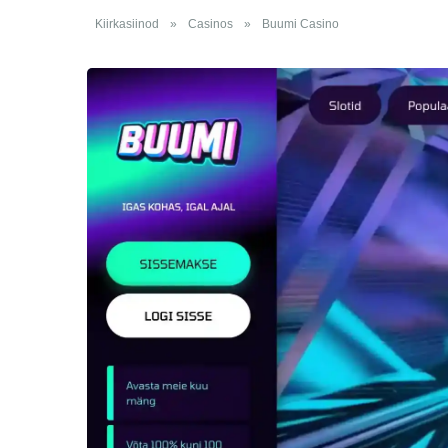
Kiirkasiinod
»
Casinos
»
Buumi Casino