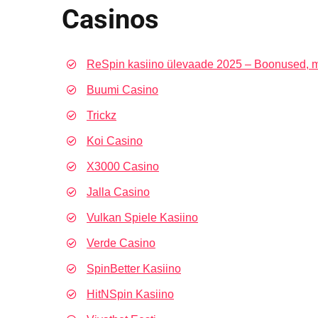
Casinos
ReSpin kasiino ülevaade 2025 – Boonused, 
Buumi Casino
Trickz
Koi Casino
X3000 Casino
Jalla Casino
Vulkan Spiele Kasiino
Verde Casino
SpinBetter Kasiino
HitNSpin Kasiino