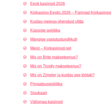
Eesti kasiinod 2026
Kiirkasiino Eestis 2026 – Parimad Kiirkasiino
Kuidas meiega ühendust võtta
Küpsiste poliitika
Mängige vastutustundlikult
Meist – Kiirkasiinod.net
Mis on Brite makseteenus?
Mis on Trustly makseteenus?
Mis on Zimpler ja kuidas see töötab?
Privaatsuspoliitika
Sisukaart
Välismaa kasiinod