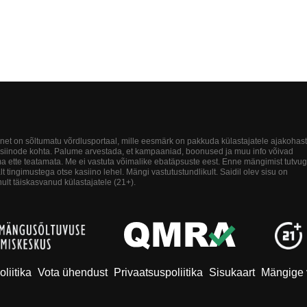
d.net on sõltumatu võrdlusportaal, mille eesmärk on pakkuda külastajatele ajakohast
kasiinode kohta. Palume arvestada, et kampaaniad, boonused ja muu info võivad
a ette teatamata. Me ei vastuta võimalike ebatäpsuste eest. Enne mängimist tutvu
alt tingimustega otse kasiino lehel. Mängi vastutustundlikult. Saidil olev sisu on
ult täiskasvanud külastajatele (21+).
liitika
Vota ühendust
Privaatsuspoliitika
Sisukaart
Mängige v