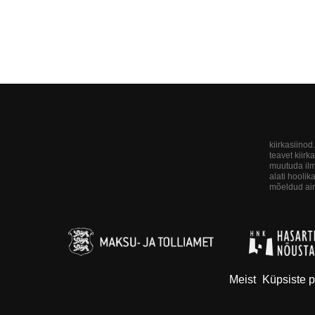
kiirkasiino
teavet kiir
muutuda ilm
alati hoolik
mõeldud ain
Meist
Küpsiste po