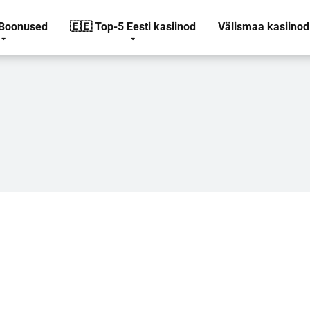
 Boonused
🇪🇪 Top-5 Eesti kasiinod
Välismaa kasiinod