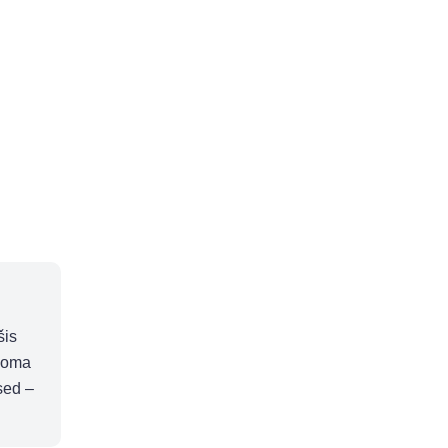
šis
a oma
sed –