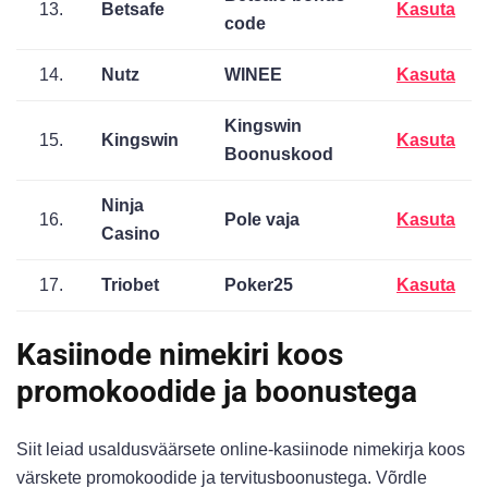
13.
Betsafe
Kasuta
code
14.
Nutz
WINEE
Kasuta
Kingswin
15.
Kingswin
Kasuta
Boonuskood
Ninja
16.
Pole vaja
Kasuta
Casino
17.
Triobet
Poker25
Kasuta
Kasiinode nimekiri koos
promokoodide ja boonustega
Siit leiad usaldusväärsete online-kasiinode nimekirja koos
värskete promokoodide ja tervitusboonustega. Võrdle