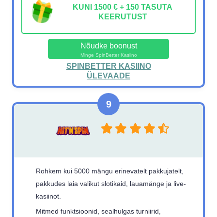
KUNI 1500 € + 150 TASUTA
KEERUTUST
Nõudke boonust
Minge SpinBetter Kasiino
SPINBETTER KASIINO
ÜLEVAADE
Rohkem kui 5000 mängu erinevatelt pakkujatelt,
pakkudes laia valikut slotikaid, lauamänge ja live-
kasiinot.
Mitmed funktsioonid, sealhulgas turniirid,