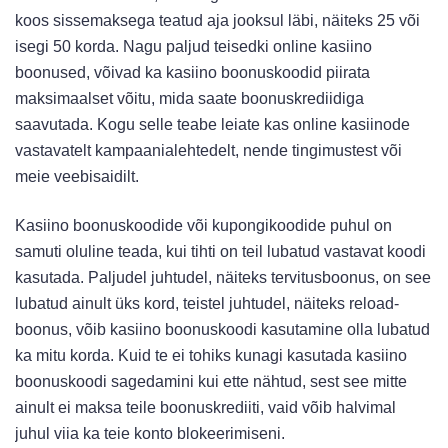
koos sissemaksega teatud aja jooksul läbi, näiteks 25 või
isegi 50 korda. Nagu paljud teisedki online kasiino
boonused, võivad ka kasiino boonuskoodid piirata
maksimaalset võitu, mida saate boonuskrediidiga
saavutada. Kogu selle teabe leiate kas online kasiinode
vastavatelt kampaanialehtedelt, nende tingimustest või
meie veebisaidilt.
Kasiino boonuskoodide või kupongikoodide puhul on
samuti oluline teada, kui tihti on teil lubatud vastavat koodi
kasutada. Paljudel juhtudel, näiteks tervitusboonus, on see
lubatud ainult üks kord, teistel juhtudel, näiteks reload-
boonus, võib kasiino boonuskoodi kasutamine olla lubatud
ka mitu korda. Kuid te ei tohiks kunagi kasutada kasiino
boonuskoodi sagedamini kui ette nähtud, sest see mitte
ainult ei maksa teile boonuskrediiti, vaid võib halvimal
juhul viia ka teie konto blokeerimiseni.