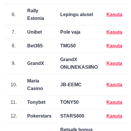
Rally
6.
Lepingu alusel
Kasuta
Estonia
7.
Unibet
Pole vaja
Kasuta
8.
Bet365
TMG50
Kasuta
GrandX
9.
GrandX
Kasuta
ONLINEKASIINO
Maria
10.
JB-EEMC
Kasuta
Casino
11.
Tonybet
TONY50
Kasuta
12.
Pokerstars
STARS600
Kasuta
Betsafe bonus