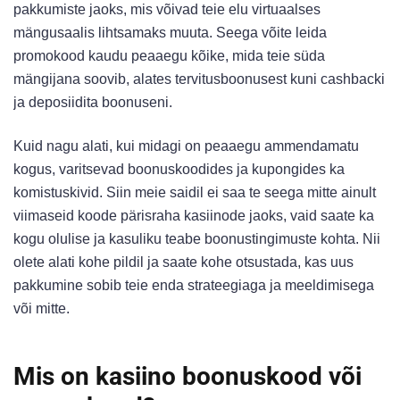
pakkumiste jaoks, mis võivad teie elu virtuaalses
mängusaalis lihtsamaks muuta. Seega võite leida
promokood kaudu peaaegu kõike, mida teie süda
mängijana soovib, alates tervitusboonusest kuni cashbacki
ja deposiidita boonuseni.
Kuid nagu alati, kui midagi on peaaegu ammendamatu
kogus, varitsevad boonuskoodides ja kupongides ka
komistuskivid. Siin meie saidil ei saa te seega mitte ainult
viimaseid koode pärisraha kasiinode jaoks, vaid saate ka
kogu olulise ja kasuliku teabe boonustingimuste kohta. Nii
olete alati kohe pildil ja saate kohe otsustada, kas uus
pakkumine sobib teie enda strateegiaga ja meeldimisega
või mitte.
Mis on kasiino boonuskood või