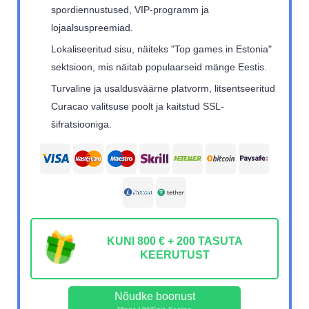
spordiennustused, VIP-programm ja
lojaalsuspreemiad.
Lokaliseeritud sisu, näiteks "Top games in Estonia"
sektsioon, mis näitab populaarseid mänge Eestis.
Turvaline ja usaldusväärne platvorm, litsentseeritud
Curacao valitsuse poolt ja kaitstud SSL-
šifratsiooniga.
KUNI 800 € + 200 TASUTA
KEERUTUST
Nõudke boonust