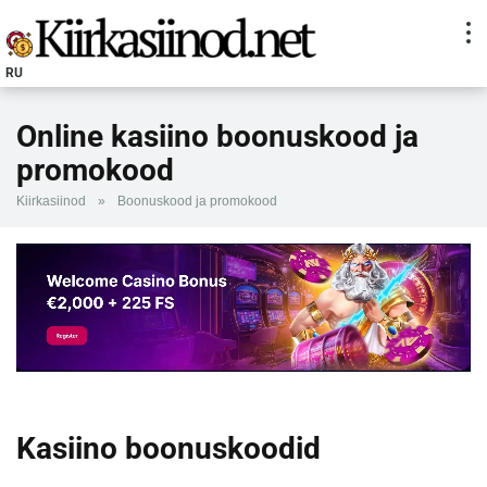
RU
Online kasiino boonuskood ja
promokood
Kiirkasiinod
»
Boonuskood ja promokood
Kasiino boonuskoodid