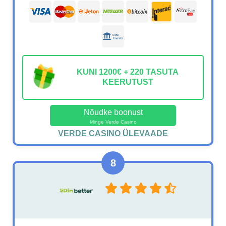
KUNI 1200€ + 220 TASUTA
KEERUTUST
Nõudke boonust
Minge Verde Casino
VERDE CASINO ÜLEVAADE