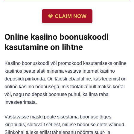
💎 CLAIM NOW
Online kasiino boonuskoodi
kasutamine on lihtne
Kasiino boonuskoodi või promokood kasutamiseks online
kasiinos peate alati minema vastava internetikasiino
deposiidi piirkonda. On täiesti ebaoluline, kas tegemist on
online kasiino boonusega, mis töötab ainult makse korral
või, nagu no deposit boonuse puhul, ka ilma raha
investeerimata.
Vastavasse maski peate sisestama boonuse õiges
kirjapildis, sõltuvalt sellest, millise boonuse olete valinud.
Siinkohal tuleks erilist tähelepanu pöörata suur- ja