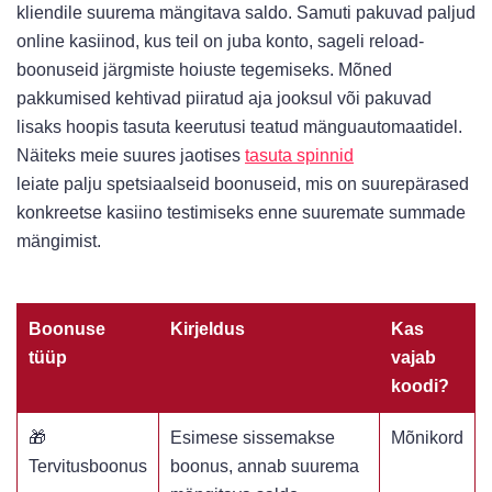
kliendile suurema mängitava saldo. Samuti pakuvad paljud
online kasiinod, kus teil on juba konto, sageli reload-
boonuseid järgmiste hoiuste tegemiseks. Mõned
pakkumised kehtivad piiratud aja jooksul või pakuvad
lisaks hoopis tasuta keerutusi teatud mänguautomaatidel.
Näiteks meie suures jaotises
tasuta spinnid
leiate palju spetsiaalseid boonuseid, mis on suurepärased
konkreetse kasiino testimiseks enne suuremate summade
mängimist.
Boonuse
Kirjeldus
Kas
tüüp
vajab
koodi?
🎁
Esimese sissemakse
Mõnikord
Tervitusboonus
boonus, annab suurema