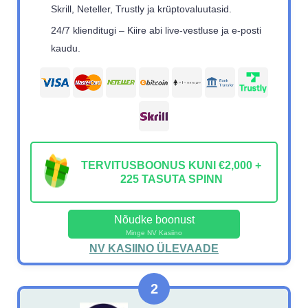
Skrill, Neteller, Trustly ja krüptovaluutasid.
24/7 klienditugi – Kiire abi live-vestluse ja e-posti
kaudu.
TERVITUSBOONUS KUNI €2,000 +
225 TASUTA SPINN
Nõudke boonust
Minge NV Kasiino
NV KASIINO ÜLEVAADE