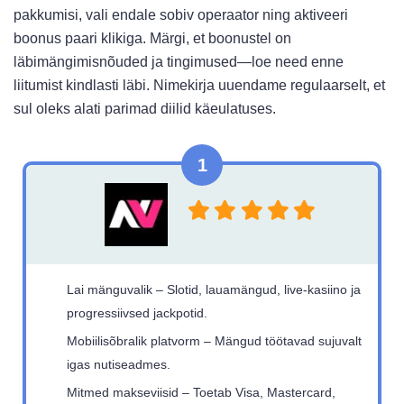
pakkumisi, vali endale sobiv operaator ning aktiveeri
boonus paari klikiga. Märgi, et boonustel on
läbimängimisnõuded ja tingimused—loe need enne
liitumist kindlasti läbi. Nimekirja uuendame regulaarselt, et
sul oleks alati parimad diilid käeulatuses.
Lai mänguvalik – Slotid, lauamängud, live-kasiino ja
progressiivsed jackpotid.
Mobiilisõbralik platvorm – Mängud töötavad sujuvalt
igas nutiseadmes.
Mitmed makseviisid – Toetab Visa, Mastercard,