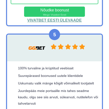
Nõudke boonust
Minge Vivatbet Eesti
VIVATBET EESTI ÜLEVAADE
100% turvaline ja krüptitud veebisait
Suurepärased boonused uutele klientidele
Uskumatu valik mänge kõigilt võimalikelt tootjatelt
Juurdepääs meie portaalile mis tahes seadme
kaudu, olgu see siis arvuti, sülearvuti, nutitelefon või
tahvelarvuti